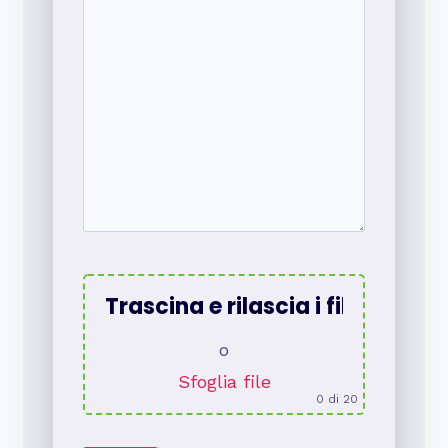
Trascina e rilascia i file qui
o
Sfoglia file
0
di 20