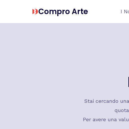
Salta
Compro Arte
I N
al
contenuto
Stai cercando un
quota
Per avere una valu