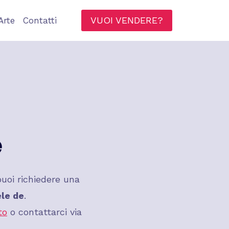
VUOI VENDERE?
Arte
Contatti
e
uoi richiedere una
le de
.
to
o contattarci via