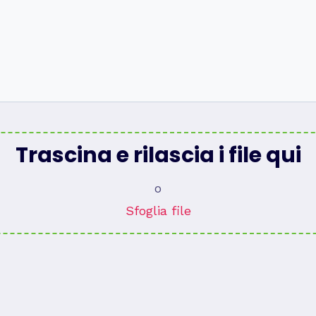
Trascina e rilascia i file qui
o
Sfoglia file