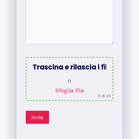
Trascina e rilascia i file qui
o
Sfoglia file
0
di 20