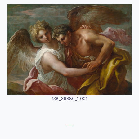
138_36886_1 001