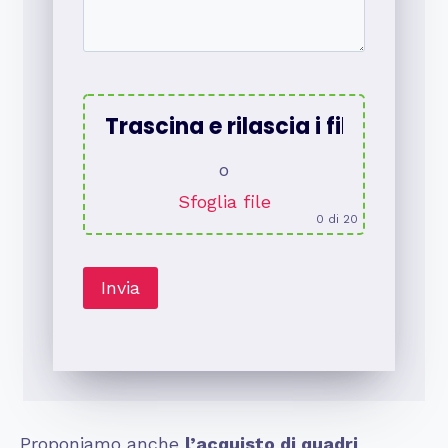
Trascina e rilascia i file qui
o
Sfoglia file
0
di 20
Proponiamo anche
l’acquisto di quadri