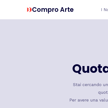
Salta
Compro Arte
I N
al
contenuto
Quot
Stai cercando u
quot
Per avere una valu