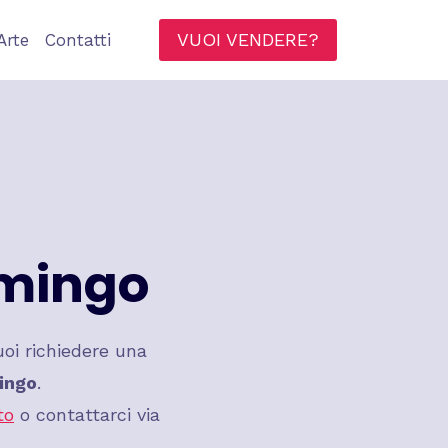
VUOI VENDERE?
Arte
Contatti
mingo
oi richiedere una
ingo
.
to
o contattarci via