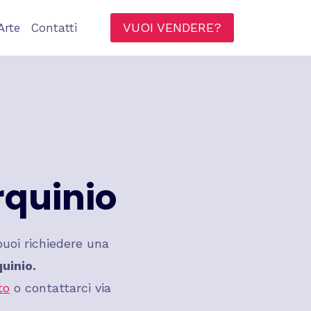
VUOI VENDERE?
Arte
Contatti
rquinio
uoi richiedere una
uinio.
to
o contattarci via