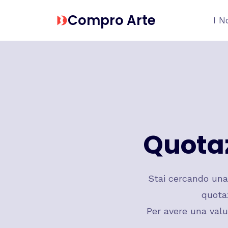
Salta
Compro Arte
I N
al
contenuto
Quotaz
Stai cercando un
quota
Per avere una valu