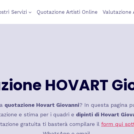
ostri Servizi
Quotazione Artisti Online
Valutazione 
zione
HOVART Gi
na
quotazione
Hovart Giovanni
? In questa pagina pu
azione e stima per i quadri e
dipinti di
Hovart Giov
tazione gratuita ti basterà compilare il
form qui sot
WhatsApp o email.