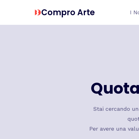
Salta
Compro Arte
I N
al
contenuto
Quota
Stai cercando u
quot
Per avere una valu