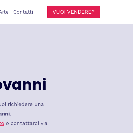
VUOI VENDERE?
Arte
Contatti
ovanni
oi richiedere una
anni
.
to
o contattarci via