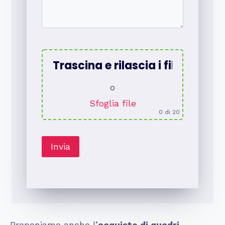
Trascina e rilascia i file qui
o
Sfoglia file
0
di 20
Proponiamo anche l’
acquisto di quadri