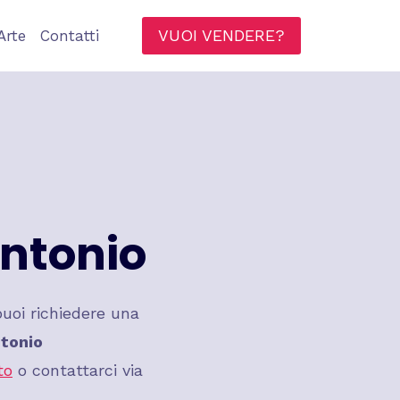
VUOI VENDERE?
Arte
Contatti
ntonio
uoi richiedere una
tonio
to
o contattarci via