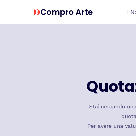
Salta
Compro Arte
I N
al
contenuto
Quota
Stai cercando un
quota
Per avere una valu