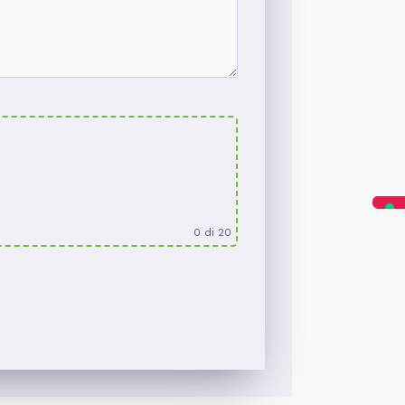
0
di 20